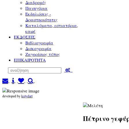
Διαδρομές
Πανηγύρια
Εκδηλώσεις -
Δραστηριότητες
Καταλύματα, εστιατόρια,
καφέ
ΕΚΔΟΣΕΙΣ
Βιβλιογραφία
Δισκογραφία
Ζαγορίσιος τύπος
ΕΠΙΚΑΙΡΟΤΗΤΑ
developed by
kolydart
Πέτρινο γεφύ