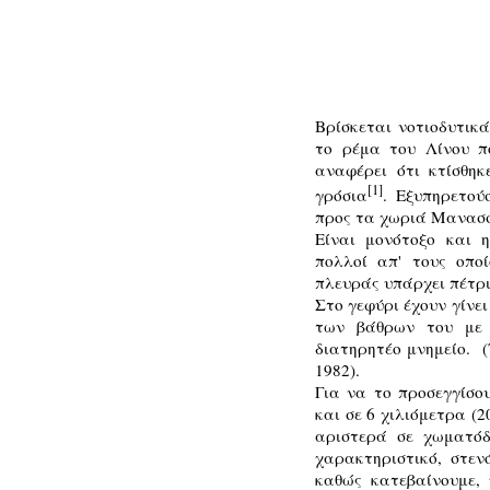
Βρίσκεται νοτιοδυτικ
το ρέμα του Λίνου π
αναφέρει ότι κτίσθηκ
[1]
γρόσια
. Εξυπηρετού
προς τα χωριά Μανασσ
Είναι μονότοξο και 
πολλοί απ' τους οπο
πλευράς υπάρχει πέτρι
Στο γεφύρι έχουν γίνει
των βάθρων του με τ
διατηρητέο μνημείο. (
1982).
Για να το προσεγγίσο
και σε 6 χιλιόμετρα (
αριστερά σε χωματόδ
χαρακτηριστικό, στεν
καθώς κατεβαίνουμε, 