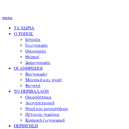
menu
ΤΑ ΧΩΡΙΑ
Ο ΤΟΠΟΣ
Ιστορία
Γεωγραφία
Οικονομία
Θεσμοί
Δημογραφία
ΟΙ ΑΝΘΡΩΠΟΙ
Βιογραφίες
Μουσική και χορός
Φαγητό
ΤΟ ΠΕΡΙΒΑΛΛΟΝ
Οικοσύστημα
Αρχιτεκτονική
Ναοί και μοναστήρια
Πέτρινα γεφύρια
Κοσμική ζωγραφική
ΠΕΡΙΗΓΗΣΗ