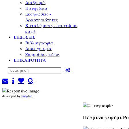
Διαδρομές
Πανηγύρια
Εκδηλώσεις -
Δραστηριότητες
Καταλύματα, εστιατόρια,
καφέ
ΕΚΔΟΣΕΙΣ
Βιβλιογραφία
Δισκογραφία
Ζαγορίσιος τύπος
ΕΠΙΚΑΙΡΟΤΗΤΑ
developed by
kolydart
Πέτρινο γεφύρι Ρο