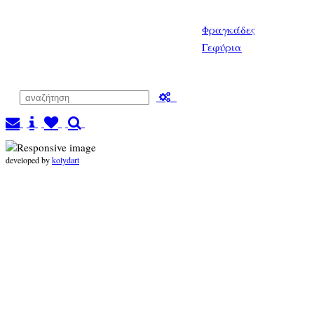
Φραγκάδες
Γεφύρια
developed by
kolydart