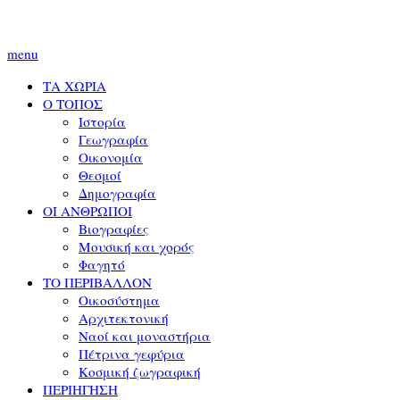
menu
ΤΑ ΧΩΡΙΑ
Ο ΤΟΠΟΣ
Ιστορία
Γεωγραφία
Οικονομία
Θεσμοί
Δημογραφία
ΟΙ ΑΝΘΡΩΠΟΙ
Βιογραφίες
Μουσική και χορός
Φαγητό
ΤΟ ΠΕΡΙΒΑΛΛΟΝ
Οικοσύστημα
Αρχιτεκτονική
Ναοί και μοναστήρια
Πέτρινα γεφύρια
Κοσμική ζωγραφική
ΠΕΡΙΗΓΗΣΗ