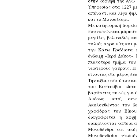
στην κορυφή της Άνω 
Υπηρεσίας στα 1227 μ
απέναντι και λίγο ψη
και το Μονοδένδρι.
Με κατηφορική πορεία
που εκτείνεται μπροστ
μεγάλες βελανιδιές κ
παλιές αγροικίες και 
την Κάτω Γράδιστα 
ένδειξη «Ιερό Δάσος».
πυκνότερο τμήμα του 
νεώτερους γαύρους. Η 
δίνοντας στο μέρος έ
Την αξία αυτού του αι
του Καπεσόβου ώστε
βαρύτατες ποινές για 
Αμέσως μετά, συνα
Ακολουθώντας τον δε
χαράδρας του Βίκου
διαγράφεται η αρχή
διακρίνονται κάποια α
Μονοδένδρι και ακό
Μονοδενδρίου, χτισμέ