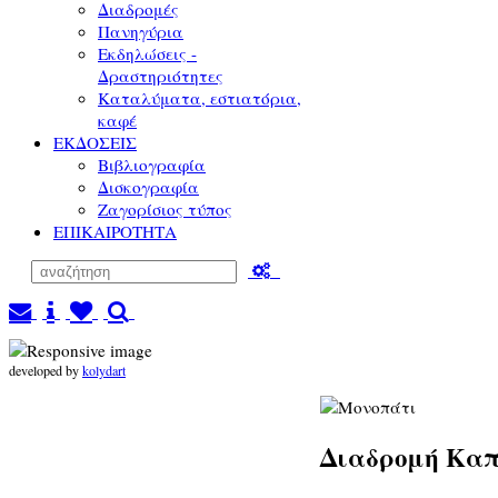
Διαδρομές
Πανηγύρια
Εκδηλώσεις -
Δραστηριότητες
Καταλύματα, εστιατόρια,
καφέ
ΕΚΔΟΣΕΙΣ
Βιβλιογραφία
Δισκογραφία
Ζαγορίσιος τύπος
ΕΠΙΚΑΙΡΟΤΗΤΑ
developed by
kolydart
Διαδρομή Καπ