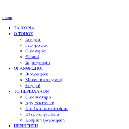
menu
ΤΑ ΧΩΡΙΑ
Ο ΤΟΠΟΣ
Ιστορία
Γεωγραφία
Οικονομία
Θεσμοί
Δημογραφία
ΟΙ ΑΝΘΡΩΠΟΙ
Βιογραφίες
Μουσική και χορός
Φαγητό
ΤΟ ΠΕΡΙΒΑΛΛΟΝ
Οικοσύστημα
Αρχιτεκτονική
Ναοί και μοναστήρια
Πέτρινα γεφύρια
Κοσμική ζωγραφική
ΠΕΡΙΗΓΗΣΗ