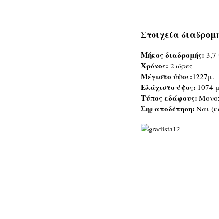
Στοιχεία διαδρομή
Μήκος διαδρομής:
3,7
Χρόνος:
2 ώρες
Μέγιστο ύψος:
1227μ.
Ελάχιστο ύψος:
1074 μ
Τύπος εδάφους:
Μονο
Σηματοδότηση:
Ναι (κ