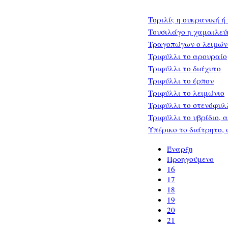
Τοριλίς η ουκρανική ή
Τουσιλάγο η χαμαιλεύ
Τραγοπώγων ο λειμώνι
Τριφύλλι το αρουραίο
Τριφύλλι το διάχυτο
Τριφύλλι το έρπον
Τριφύλλι το λειμώνιο
Τριφύλλι το στενόφυλ
Τριφύλλι το υβρίδιο, 
Υπέρικο το διάτρητο,
Έναρξη
Προηγούμενο
16
17
18
19
20
21