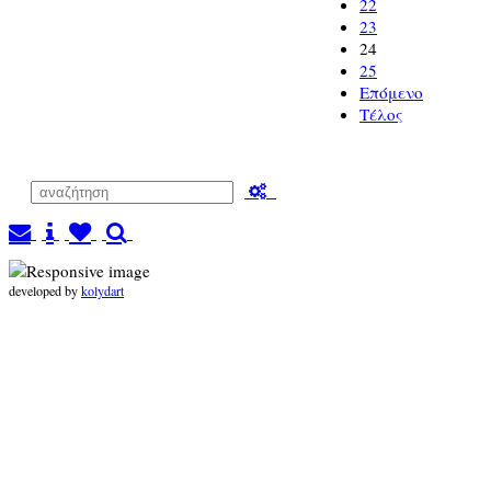
22
23
24
25
Επόμενο
Τέλος
developed by
kolydart