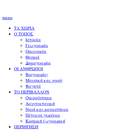
menu
ΤΑ ΧΩΡΙΑ
Ο ΤΟΠΟΣ
Ιστορία
Γεωγραφία
Οικονομία
Θεσμοί
Δημογραφία
ΟΙ ΑΝΘΡΩΠΟΙ
Βιογραφίες
Μουσική και χορός
Φαγητό
ΤΟ ΠΕΡΙΒΑΛΛΟΝ
Οικοσύστημα
Αρχιτεκτονική
Ναοί και μοναστήρια
Πέτρινα γεφύρια
Κοσμική ζωγραφική
ΠΕΡΙΗΓΗΣΗ