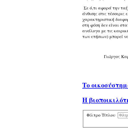
Σε ό,τι αφορά την τα
άνθισης στις τέσσερις 
χαρακτηριστική διαφορ
στη φύση δεν είναι στα
ανάλογα με τις καιρικ
των ετήσιων) μπορεί ν
Γιώργος Κα
Το οικοσύστημ
Η βιοποικιλότ
Φίλτρο Τίτλου