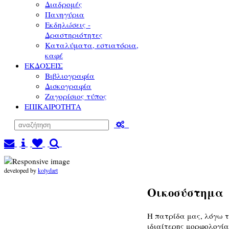
Διαδρομές
Πανηγύρια
Εκδηλώσεις -
Δραστηριότητες
Καταλύματα, εστιατόρια,
καφέ
ΕΚΔΟΣΕΙΣ
Βιβλιογραφία
Δισκογραφία
Ζαγορίσιος τύπος
ΕΠΙΚΑΙΡΟΤΗΤΑ
developed by
kolydart
Οικοσύστημα
Η πατρίδα μας, λόγω τ
ιδιαίτερης μορφολογίας