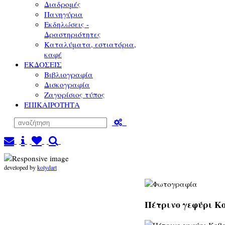
Διαδρομές
Πανηγύρια
Εκδηλώσεις -
Δραστηριότητες
Καταλύματα, εστιατόρια,
καφέ
ΕΚΔΟΣΕΙΣ
Βιβλιογραφία
Δισκογραφία
Ζαγορίσιος τύπος
ΕΠΙΚΑΙΡΟΤΗΤΑ
developed by
kolydart
Πέτρινο γεφύρι Κο