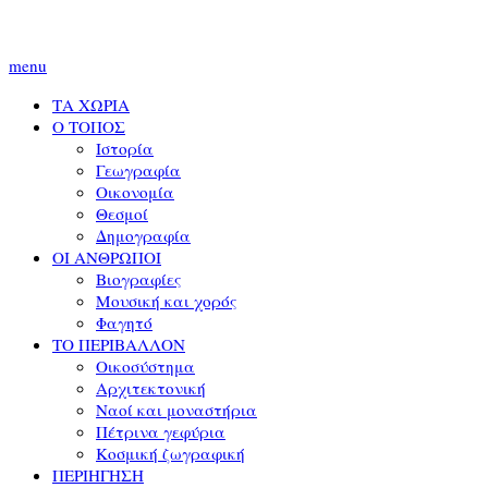
menu
ΤΑ ΧΩΡΙΑ
Ο ΤΟΠΟΣ
Ιστορία
Γεωγραφία
Οικονομία
Θεσμοί
Δημογραφία
ΟΙ ΑΝΘΡΩΠΟΙ
Βιογραφίες
Μουσική και χορός
Φαγητό
ΤΟ ΠΕΡΙΒΑΛΛΟΝ
Οικοσύστημα
Αρχιτεκτονική
Ναοί και μοναστήρια
Πέτρινα γεφύρια
Κοσμική ζωγραφική
ΠΕΡΙΗΓΗΣΗ