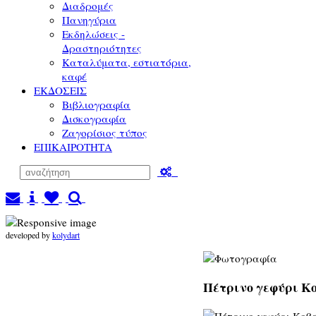
Διαδρομές
Πανηγύρια
Εκδηλώσεις -
Δραστηριότητες
Καταλύματα, εστιατόρια,
καφέ
ΕΚΔΟΣΕΙΣ
Βιβλιογραφία
Δισκογραφία
Ζαγορίσιος τύπος
ΕΠΙΚΑΙΡΟΤΗΤΑ
developed by
kolydart
Πέτρινο γεφύρι Κο