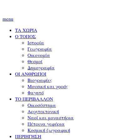
menu
ΤΑ ΧΩΡΙΑ
Ο ΤΟΠΟΣ
Ιστορία
Γεωγραφία
Οικονομία
Θεσμοί
Δημογραφία
ΟΙ ΑΝΘΡΩΠΟΙ
Βιογραφίες
Μουσική και χορός
Φαγητό
ΤΟ ΠΕΡΙΒΑΛΛΟΝ
Οικοσύστημα
Αρχιτεκτονική
Ναοί και μοναστήρια
Πέτρινα γεφύρια
Κοσμική ζωγραφική
ΠΕΡΙΗΓΗΣΗ