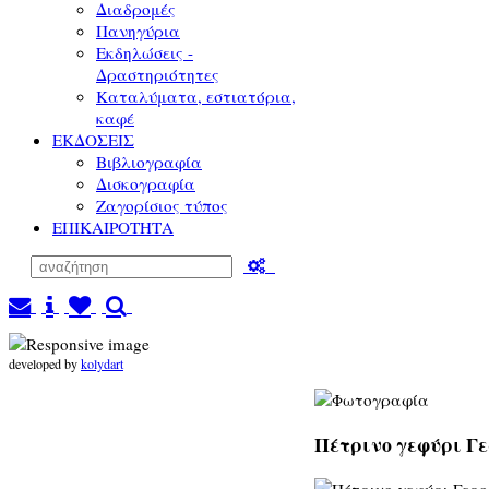
Διαδρομές
Πανηγύρια
Εκδηλώσεις -
Δραστηριότητες
Καταλύματα, εστιατόρια,
καφέ
ΕΚΔΟΣΕΙΣ
Βιβλιογραφία
Δισκογραφία
Ζαγορίσιος τύπος
ΕΠΙΚΑΙΡΟΤΗΤΑ
developed by
kolydart
Πέτρινο γεφύρι Γε