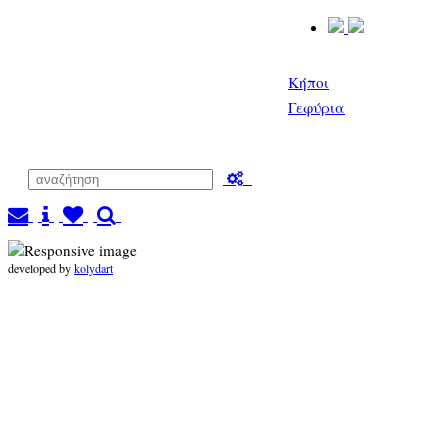
Κήποι
Γεφύρια
developed by
kolydart