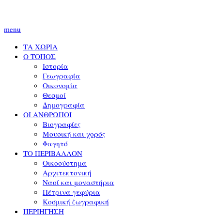
menu
ΤΑ ΧΩΡΙΑ
Ο ΤΟΠΟΣ
Ιστορία
Γεωγραφία
Οικονομία
Θεσμοί
Δημογραφία
ΟΙ ΑΝΘΡΩΠΟΙ
Βιογραφίες
Μουσική και χορός
Φαγητό
ΤΟ ΠΕΡΙΒΑΛΛΟΝ
Οικοσύστημα
Αρχιτεκτονική
Ναοί και μοναστήρια
Πέτρινα γεφύρια
Κοσμική ζωγραφική
ΠΕΡΙΗΓΗΣΗ