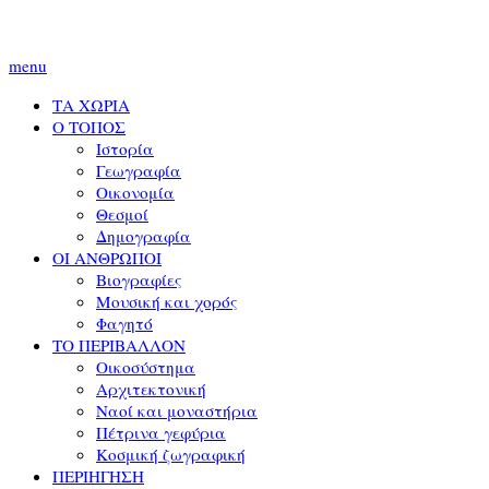
menu
ΤΑ ΧΩΡΙΑ
Ο ΤΟΠΟΣ
Ιστορία
Γεωγραφία
Οικονομία
Θεσμοί
Δημογραφία
ΟΙ ΑΝΘΡΩΠΟΙ
Βιογραφίες
Μουσική και χορός
Φαγητό
ΤΟ ΠΕΡΙΒΑΛΛΟΝ
Οικοσύστημα
Αρχιτεκτονική
Ναοί και μοναστήρια
Πέτρινα γεφύρια
Κοσμική ζωγραφική
ΠΕΡΙΗΓΗΣΗ