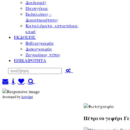
Διαδρομές
Πανηγύρια
Εκδηλώσεις -
Δραστηριότητες
Καταλύματα, εστιατόρια,
καφέ
ΕΚΔΟΣΕΙΣ
Βιβλιογραφία
Δισκογραφία
Ζαγορίσιος τύπος
ΕΠΙΚΑΙΡΟΤΗΤΑ
developed by
kolydart
Πέτρινο γεφύρι Γε