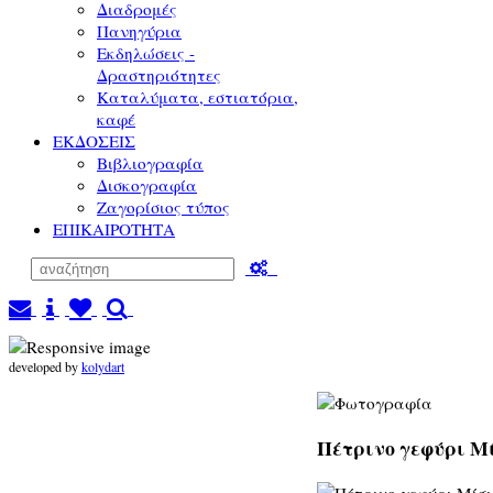
Διαδρομές
Πανηγύρια
Εκδηλώσεις -
Δραστηριότητες
Καταλύματα, εστιατόρια,
καφέ
ΕΚΔΟΣΕΙΣ
Βιβλιογραφία
Δισκογραφία
Ζαγορίσιος τύπος
ΕΠΙΚΑΙΡΟΤΗΤΑ
developed by
kolydart
Πέτρινο γεφύρι Μί