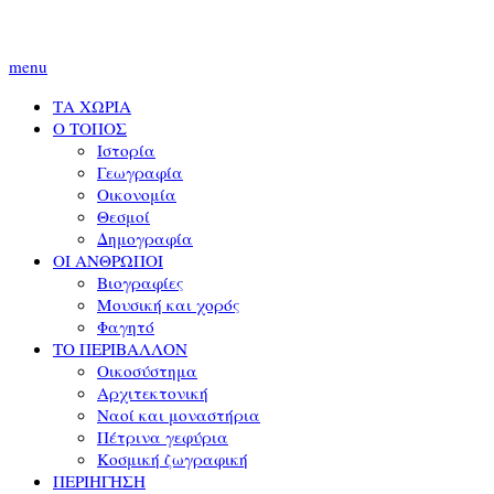
menu
ΤΑ ΧΩΡΙΑ
Ο ΤΟΠΟΣ
Ιστορία
Γεωγραφία
Οικονομία
Θεσμοί
Δημογραφία
ΟΙ ΑΝΘΡΩΠΟΙ
Βιογραφίες
Μουσική και χορός
Φαγητό
ΤΟ ΠΕΡΙΒΑΛΛΟΝ
Οικοσύστημα
Αρχιτεκτονική
Ναοί και μοναστήρια
Πέτρινα γεφύρια
Κοσμική ζωγραφική
ΠΕΡΙΗΓΗΣΗ