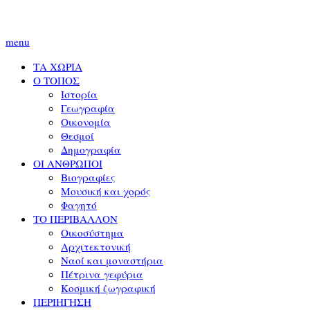
menu
ΤΑ ΧΩΡΙΑ
Ο ΤΟΠΟΣ
Ιστορία
Γεωγραφία
Οικονομία
Θεσμοί
Δημογραφία
ΟΙ ΑΝΘΡΩΠΟΙ
Βιογραφίες
Μουσική και χορός
Φαγητό
ΤΟ ΠΕΡΙΒΑΛΛΟΝ
Οικοσύστημα
Αρχιτεκτονική
Ναοί και μοναστήρια
Πέτρινα γεφύρια
Κοσμική ζωγραφική
ΠΕΡΙΗΓΗΣΗ