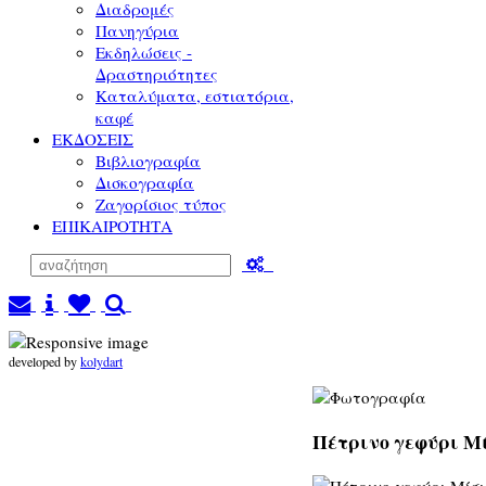
Διαδρομές
Πανηγύρια
Εκδηλώσεις -
Δραστηριότητες
Καταλύματα, εστιατόρια,
καφέ
ΕΚΔΟΣΕΙΣ
Βιβλιογραφία
Δισκογραφία
Ζαγορίσιος τύπος
ΕΠΙΚΑΙΡΟΤΗΤΑ
developed by
kolydart
Πέτρινο γεφύρι Μί