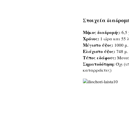
Στοιχεία διαδρομή
Μήκος διαδρομής:
6,5
Χρόνος:
1 ώρα και 55 
Μέγιστο ύψος:
1000 μ.
Ελάχιστο ύψος:
748 μ.
Τύπος εδάφους:
Μονοπ
Σηματοδότηση:
Όχι (υ
καταρράκτες)