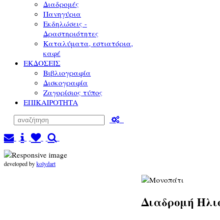
Διαδρομές
Πανηγύρια
Εκδηλώσεις -
Δραστηριότητες
Καταλύματα, εστιατόρια,
καφέ
ΕΚΔΟΣΕΙΣ
Βιβλιογραφία
Δισκογραφία
Ζαγορίσιος τύπος
ΕΠΙΚΑΙΡΟΤΗΤΑ
developed by
kolydart
Διαδρομή Ηλι