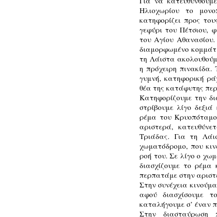
Για να κατευθυνθούμ
Ηλιοχωρίου το μονο
κατηφορίζει προς του
γεφύρι του Πέτσιου, 
του Αγίου Αθανασίου.
διαμορφωμένο κομμάτι
τη Λάιστα ακολουθούμε
η πρόχειρη πινακίδα. 
γυμνή, κατηφορική ρά
θέα της κατάφυτης περι
Κατηφορίζουμε την δι
στρίβουμε λίγο δεξιά
ρέμα του Κρυοπόταμο
αριστερά, κατευθύνε
Τριάδας. Για τη Λάι
χωματόδρομο, που κιν
ροή του. Σε λίγο ο χω
διασχίζουμε το ρέμα 
περπατάμε στην αριστε
Στην συνέχεια κινούμα
αφού διασχίσουμε τ
καταλήγουμε σ’ έναν π
Στην διασταύρωση π