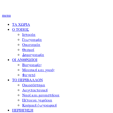
menu
ΤΑ ΧΩΡΙΑ
Ο ΤΟΠΟΣ
Ιστορία
Γεωγραφία
Οικονομία
Θεσμοί
Δημογραφία
ΟΙ ΑΝΘΡΩΠΟΙ
Βιογραφίες
Μουσική και χορός
Φαγητό
ΤΟ ΠΕΡΙΒΑΛΛΟΝ
Οικοσύστημα
Αρχιτεκτονική
Ναοί και μοναστήρια
Πέτρινα γεφύρια
Κοσμική ζωγραφική
ΠΕΡΙΗΓΗΣΗ