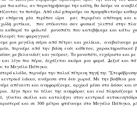
τρα πιο κάτω, αν παρατηρήσουμε την κοίτη, θα δούμε να αναβλ
ίζοντας το ποτάμι. Από εδώ μπορούμε να προμηθευτούμε καθαρό
την επόμενη μία περίπου ώρα μας περιμένει απότομη και 
χώδη μυτίκια, που στέκονται σαν φυσικά γλυπτά στην πλα
αι καθαρά το φιδωτό μονοπάτι που κατεβήκαμε και κάτω χα
πλευρές του φαραγγιού.
ζουμε μια μεγάλη σάρα από πέτρες και χαλίκια, ανεβαίνουμε μ
είο, περνάμε από την βάση ενός κάθετου, χαρακτηριστικού 
άσος με βελανιδιές και γαύρους. Το μονοπάτι, ευχάριστο και μ
 και λίγο πιο πέρα, διχάζεται ακόμα μια φορά. Δεξιά και π
ος το Μεγάλο Πάπιγκο.
τερό κλάδο, περνάμε την παλιά πέτρινη πηγή της "Στεφόβρυσης"
 κεντρικό λάκκο, ανάμεσα στα δυο χωριά. Με την βοήθεια μια 
νάμε απέναντι και ανηφορίζουμε, αρχικά μέσα στο δάσος και σ
ια. Λίγο πριν το τέλος της ανηφόρας και ενώ πλησιάζουμε 
ιά, γίνεται σκάλα και καταλήγει στον κεντρικό αυτοκινητόδ
 αριστερά και σε 300 μέτρα φτάνουμε στο Μεγάλο Πάπιγκο, 