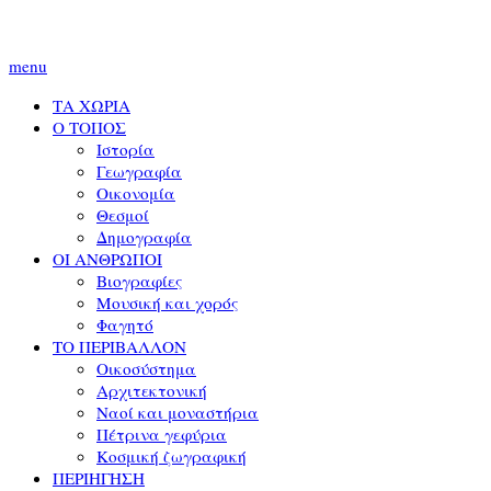
menu
ΤΑ ΧΩΡΙΑ
Ο ΤΟΠΟΣ
Ιστορία
Γεωγραφία
Οικονομία
Θεσμοί
Δημογραφία
ΟΙ ΑΝΘΡΩΠΟΙ
Βιογραφίες
Μουσική και χορός
Φαγητό
ΤΟ ΠΕΡΙΒΑΛΛΟΝ
Οικοσύστημα
Αρχιτεκτονική
Ναοί και μοναστήρια
Πέτρινα γεφύρια
Κοσμική ζωγραφική
ΠΕΡΙΗΓΗΣΗ