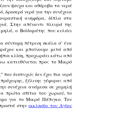
ύζουν ήσυχα και αθόρυβα τα νερά
, δροσερό νερό για την συνέχεια
κουραστική ανηφόρα, δίπλα στα
γιά. Στην απέναντι πλευρά της
μηλά, ο Βοϊδομάτης που κυλάει
ια σύντομη πέτρινη σκάλα σ’ ένα
βράχου και μπαίνουμε μετά από
ε ήπια κλίση, προχωράει κάτω από
άνω κατευθύνεται προς το Μικρό
 που δυστυχώς δεν έχει πια νερό
πρόχειρης, ξύλινης γέφυρας από
την συνέχεια ανάμεσα σε χαμηλή
τα πρώτα σπίτια του χωριού, το
ρομο για το Μικρό Πάπιγκο. Τον
μπροστά στην
εκκλησία του Αγίου