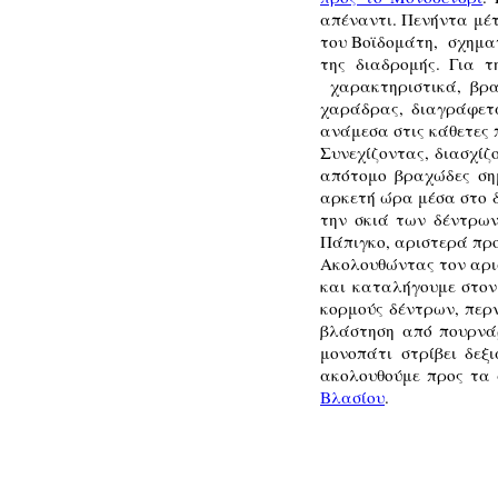
απέναντι. Πενήντα μέ
του Βοϊδομάτη, σχηματ
της διαδρομής. Για 
χαρακτηριστικά, βρα
χαράδρας, διαγράφετ
ανάμεσα στις κάθετες 
Συνεχίζοντας, διασχί
απότομο βραχώδες σημ
αρκετή ώρα μέσα στο δ
την σκιά των δέντρων
Πάπιγκο, αριστερά πρ
Ακολουθώντας τον αρισ
και καταλήγουμε στον
κορμούς δέντρων, περ
βλάστηση από πουρνάρ
μονοπάτι στρίβει δεξ
ακολουθούμε προς τα
Βλασίου
.