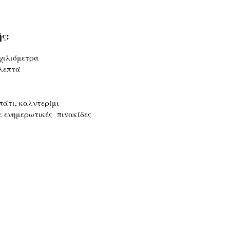
ς:
 χιλιόμετρα
 λεπτά
άτι, καλντερίμι
ε ενημερωτικές πινακίδες