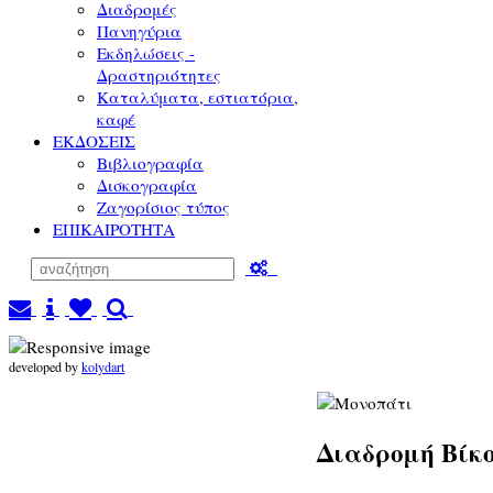
Διαδρομές
Πανηγύρια
Εκδηλώσεις -
Δραστηριότητες
Καταλύματα, εστιατόρια,
καφέ
ΕΚΔΟΣΕΙΣ
Βιβλιογραφία
Δισκογραφία
Ζαγορίσιος τύπος
ΕΠΙΚΑΙΡΟΤΗΤΑ
developed by
kolydart
Διαδρομή Βίκ