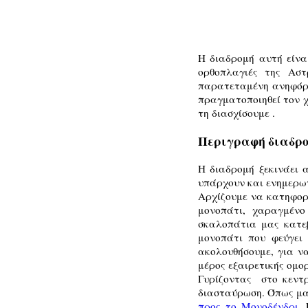
Η διαδρομή αυτή είνα
ορθοπλαγιές της Ασ
παρατεταμένη ανηφόρα,
πραγματοποιηθεί τον χ
τη διασχίσουμε .
Περιγραφή διαδρο
Η διαδρομή ξεκινάει 
υπάρχουν και ενημερωτ
Αρχίζουμε να κατηφορί
μονοπάτι, χαραγμέν
σκαλοπάτια μας κατεβ
μονοπάτι που φεύγει
ακολουθήσουμε, για ν
μέρος εξαιρετικής ομο
Γυρίζοντας στο κεντρ
διασταύρωση. Όπως μας
προς το Μονοδένδρι
.