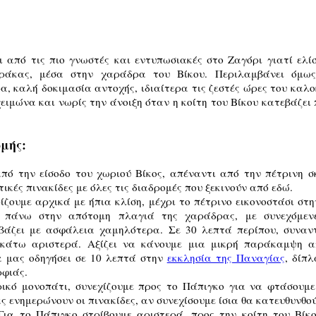
ι από τις πιο γνωστές και εντυπωσιακές στο Ζαγόρι γιατί ελί
τράκας, μέσα στην χαράδρα του Βίκου. Περιλαμβάνει όμω
 καλή δοκιμασία αντοχής, ιδιαίτερα τις ζεστές ώρες του καλοκ
ειμώνα και νωρίς την άνοιξη όταν η κοίτη του Βίκου κατεβάζει
μής:
από την είσοδο του χωριού Βίκος, απέναντι από την πέτρινη σ
ικές πινακίδες με όλες τις διαδρομές που ξεκινούν από εδώ.
ζουμε αρχικά με ήπια κλίση, μέχρι το πέτρινο εικονοστάσι στη
ο πάνω στην απότομη πλαγιά της χαράδρας, με συνεχόμεν
άζει με ασφάλεια χαμηλότερα. Σε 30 λεπτά περίπου, συναντ
 κάτω αριστερά. Αξίζει να κάνουμε μια μικρή παράκαμψη 
α μας οδηγήσει σε 10 λεπτά στην
εκκλησία της Παναγίας
, δίπ
ρφιάς.
ικό μονοπάτι, συνεχίζουμε προς το Πάπιγκο για να φτάσουμ
 ενημερώνουν οι πινακίδες, αν συνεχίσουμε ίσια θα κατευθυνθ
 Για το Πάπιγκο στρίβουμε αριστερά, προς την κοίτη του Βίκο