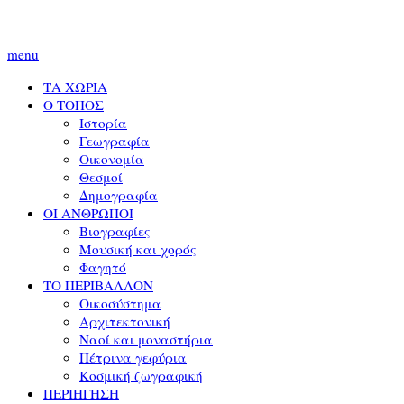
menu
ΤΑ ΧΩΡΙΑ
Ο ΤΟΠΟΣ
Ιστορία
Γεωγραφία
Οικονομία
Θεσμοί
Δημογραφία
ΟΙ ΑΝΘΡΩΠΟΙ
Βιογραφίες
Μουσική και χορός
Φαγητό
ΤΟ ΠΕΡΙΒΑΛΛΟΝ
Οικοσύστημα
Αρχιτεκτονική
Ναοί και μοναστήρια
Πέτρινα γεφύρια
Κοσμική ζωγραφική
ΠΕΡΙΗΓΗΣΗ