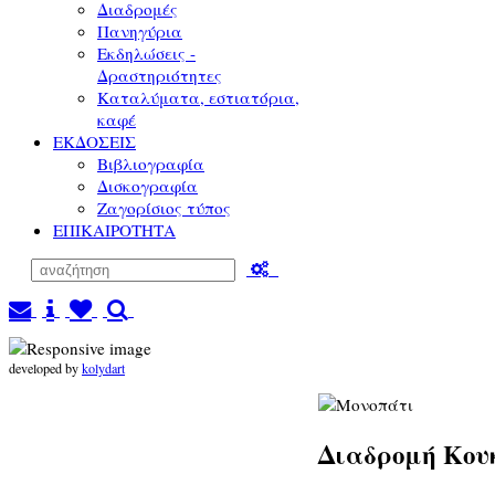
Διαδρομές
Πανηγύρια
Εκδηλώσεις -
Δραστηριότητες
Καταλύματα, εστιατόρια,
καφέ
ΕΚΔΟΣΕΙΣ
Βιβλιογραφία
Δισκογραφία
Ζαγορίσιος τύπος
ΕΠΙΚΑΙΡΟΤΗΤΑ
developed by
kolydart
Διαδρομή Κουκ