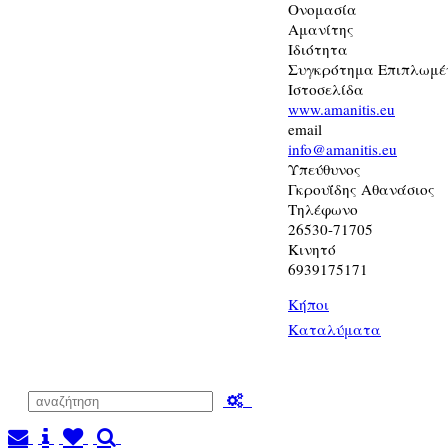
Ονομασία
Αμανίτης
Ιδιότητα
Συγκρότημα Επιπλωμέ
Ιστοσελίδα
www.amanitis.eu
email
info@amanitis.eu
Υπεύθυνος
Γκρουΐδης Αθανάσιος
Τηλέφωνο
26530-71705
Κινητό
6939175171
Κήποι
Καταλύματα