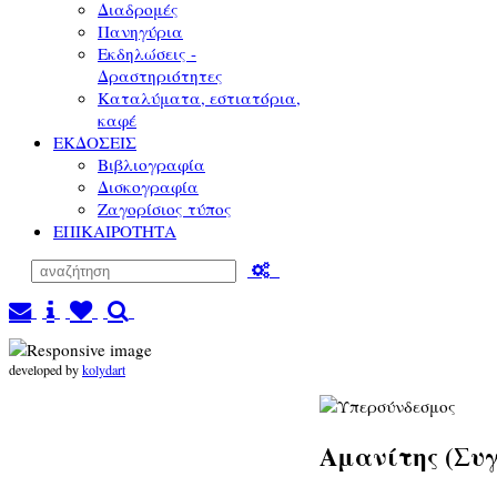
Διαδρομές
Πανηγύρια
Εκδηλώσεις -
Δραστηριότητες
Καταλύματα, εστιατόρια,
καφέ
ΕΚΔΟΣΕΙΣ
Βιβλιογραφία
Δισκογραφία
Ζαγορίσιος τύπος
ΕΠΙΚΑΙΡΟΤΗΤΑ
developed by
kolydart
Αμανίτης (Συ