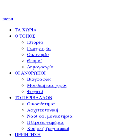
menu
ΤΑ ΧΩΡΙΑ
Ο ΤΟΠΟΣ
Ιστορία
Γεωγραφία
Οικονομία
Θεσμοί
Δημογραφία
ΟΙ ΑΝΘΡΩΠΟΙ
Βιογραφίες
Μουσική και χορός
Φαγητό
ΤΟ ΠΕΡΙΒΑΛΛΟΝ
Οικοσύστημα
Αρχιτεκτονική
Ναοί και μοναστήρια
Πέτρινα γεφύρια
Κοσμική ζωγραφική
ΠΕΡΙΗΓΗΣΗ