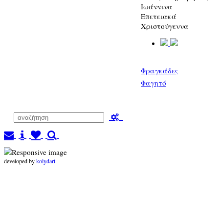
Ιωάννινα
Επετειακά
Χριστούγεννα
Φραγκάδες
Φαγητό
developed by
kolydart