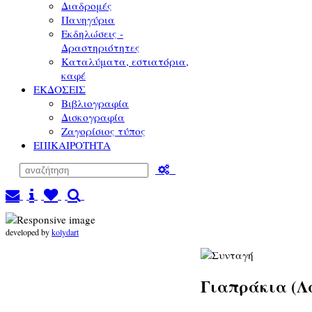
Διαδρομές
Πανηγύρια
Εκδηλώσεις -
Δραστηριότητες
Καταλύματα, εστιατόρια,
καφέ
ΕΚΔΟΣΕΙΣ
Βιβλιογραφία
Δισκογραφία
Ζαγορίσιος τύπος
ΕΠΙΚΑΙΡΟΤΗΤΑ
developed by
kolydart
Γιαπράκια (Λ