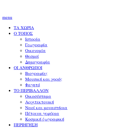
menu
ΤΑ ΧΩΡΙΑ
Ο ΤΟΠΟΣ
Ιστορία
Γεωγραφία
Οικονομία
Θεσμοί
Δημογραφία
ΟΙ ΑΝΘΡΩΠΟΙ
Βιογραφίες
Μουσική και χορός
Φαγητό
ΤΟ ΠΕΡΙΒΑΛΛΟΝ
Οικοσύστημα
Αρχιτεκτονική
Ναοί και μοναστήρια
Πέτρινα γεφύρια
Κοσμική ζωγραφική
ΠΕΡΙΗΓΗΣΗ