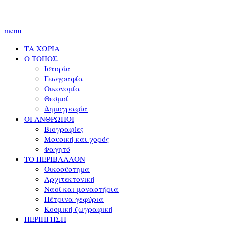
menu
ΤΑ ΧΩΡΙΑ
Ο ΤΟΠΟΣ
Ιστορία
Γεωγραφία
Οικονομία
Θεσμοί
Δημογραφία
ΟΙ ΑΝΘΡΩΠΟΙ
Βιογραφίες
Μουσική και χορός
Φαγητό
ΤΟ ΠΕΡΙΒΑΛΛΟΝ
Οικοσύστημα
Αρχιτεκτονική
Ναοί και μοναστήρια
Πέτρινα γεφύρια
Κοσμική ζωγραφική
ΠΕΡΙΗΓΗΣΗ