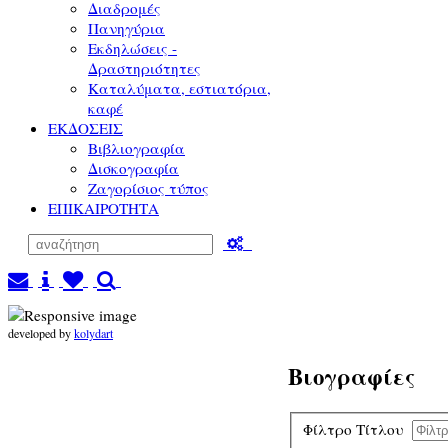
Διαδρομές
Πανηγύρια
Εκδηλώσεις -
Δραστηριότητες
Καταλύματα, εστιατόρια,
καφέ
ΕΚΔΟΣΕΙΣ
Βιβλιογραφία
Δισκογραφία
Ζαγορίσιος τύπος
ΕΠΙΚΑΙΡΟΤΗΤΑ
developed by
kolydart
Βιογραφίες
Φίλτρο Τίτλου