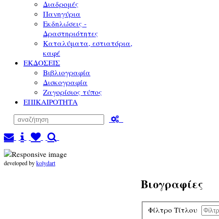
Διαδρομές
Πανηγύρια
Εκδηλώσεις -
Δραστηριότητες
Καταλύματα, εστιατόρια,
καφέ
ΕΚΔΟΣΕΙΣ
Βιβλιογραφία
Δισκογραφία
Ζαγορίσιος τύπος
ΕΠΙΚΑΙΡΟΤΗΤΑ
developed by
kolydart
Βιογραφίες
Φίλτρο Τίτλου