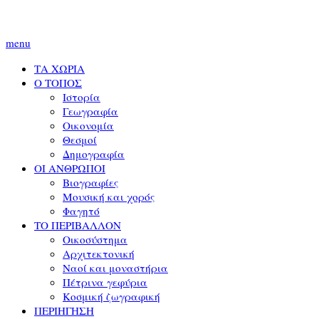
menu
ΤΑ ΧΩΡΙΑ
Ο ΤΟΠΟΣ
Ιστορία
Γεωγραφία
Οικονομία
Θεσμοί
Δημογραφία
ΟΙ ΑΝΘΡΩΠΟΙ
Βιογραφίες
Μουσική και χορός
Φαγητό
ΤΟ ΠΕΡΙΒΑΛΛΟΝ
Οικοσύστημα
Αρχιτεκτονική
Ναοί και μοναστήρια
Πέτρινα γεφύρια
Κοσμική ζωγραφική
ΠΕΡΙΗΓΗΣΗ