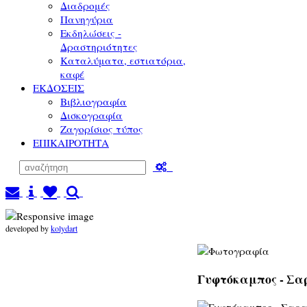
Διαδρομές
Πανηγύρια
Εκδηλώσεις -
Δραστηριότητες
Καταλύματα, εστιατόρια,
καφέ
ΕΚΔΟΣΕΙΣ
Βιβλιογραφία
Δισκογραφία
Ζαγορίσιος τύπος
ΕΠΙΚΑΙΡΟΤΗΤΑ
developed by
kolydart
Γυφτόκαμπος - Σα