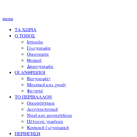
menu
ΤΑ ΧΩΡΙΑ
Ο ΤΟΠΟΣ
Ιστορία
Γεωγραφία
Οικονομία
Θεσμοί
Δημογραφία
ΟΙ ΑΝΘΡΩΠΟΙ
Βιογραφίες
Μουσική και χορός
Φαγητό
ΤΟ ΠΕΡΙΒΑΛΛΟΝ
Οικοσύστημα
Αρχιτεκτονική
Ναοί και μοναστήρια
Πέτρινα γεφύρια
Κοσμική ζωγραφική
ΠΕΡΙΗΓΗΣΗ