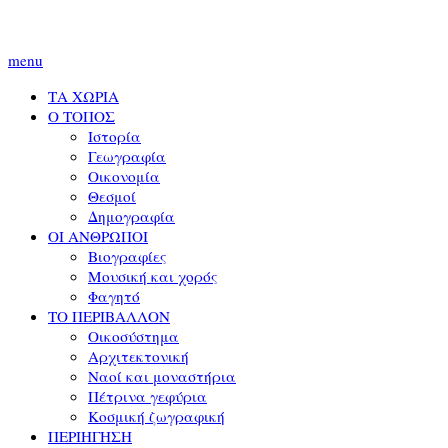
menu
ΤΑ ΧΩΡΙΑ
Ο ΤΟΠΟΣ
Ιστορία
Γεωγραφία
Οικονομία
Θεσμοί
Δημογραφία
ΟΙ ΑΝΘΡΩΠΟΙ
Βιογραφίες
Μουσική και χορός
Φαγητό
ΤΟ ΠΕΡΙΒΑΛΛΟΝ
Οικοσύστημα
Αρχιτεκτονική
Ναοί και μοναστήρια
Πέτρινα γεφύρια
Κοσμική ζωγραφική
ΠΕΡΙΗΓΗΣΗ