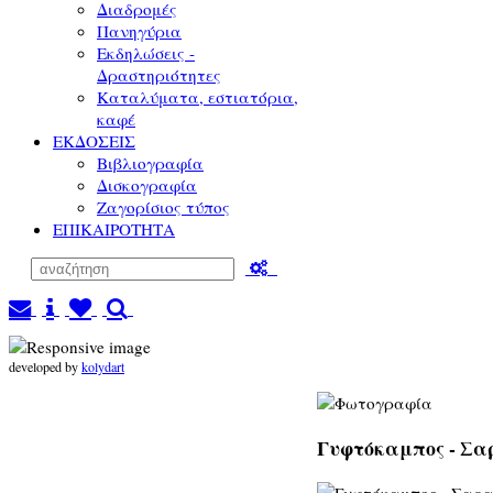
Διαδρομές
Πανηγύρια
Εκδηλώσεις -
Δραστηριότητες
Καταλύματα, εστιατόρια,
καφέ
ΕΚΔΟΣΕΙΣ
Βιβλιογραφία
Δισκογραφία
Ζαγορίσιος τύπος
ΕΠΙΚΑΙΡΟΤΗΤΑ
developed by
kolydart
Γυφτόκαμπος - Σα