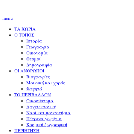
menu
ΤΑ ΧΩΡΙΑ
Ο ΤΟΠΟΣ
Ιστορία
Γεωγραφία
Οικονομία
Θεσμοί
Δημογραφία
ΟΙ ΑΝΘΡΩΠΟΙ
Βιογραφίες
Μουσική και χορός
Φαγητό
ΤΟ ΠΕΡΙΒΑΛΛΟΝ
Οικοσύστημα
Αρχιτεκτονική
Ναοί και μοναστήρια
Πέτρινα γεφύρια
Κοσμική ζωγραφική
ΠΕΡΙΗΓΗΣΗ