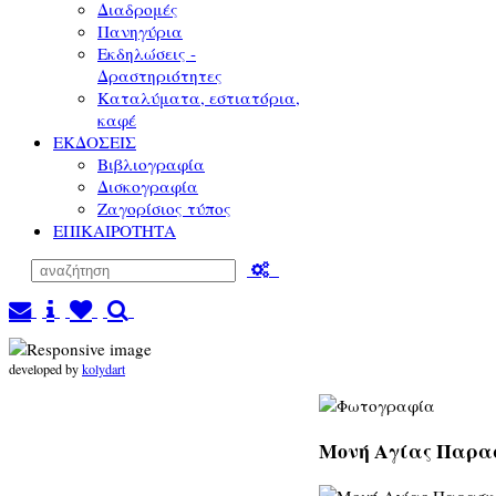
Διαδρομές
Πανηγύρια
Εκδηλώσεις -
Δραστηριότητες
Καταλύματα, εστιατόρια,
καφέ
ΕΚΔΟΣΕΙΣ
Βιβλιογραφία
Δισκογραφία
Ζαγορίσιος τύπος
ΕΠΙΚΑΙΡΟΤΗΤΑ
developed by
kolydart
Μονή Αγίας Παρασκ