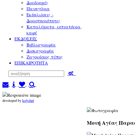
Διαδρομές
Πανηγύρια
Εκδηλώσεις -
Δραστηριότητες
Καταλύματα, εστιατόρια,
καφέ
ΕΚΔΟΣΕΙΣ
Βιβλιογραφία
Δισκογραφία
Ζαγορίσιος τύπος
ΕΠΙΚΑΙΡΟΤΗΤΑ
developed by
kolydart
Μονή Αγίας Παρασκ