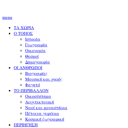
menu
ΤΑ ΧΩΡΙΑ
Ο ΤΟΠΟΣ
Ιστορία
Γεωγραφία
Οικονομία
Θεσμοί
Δημογραφία
ΟΙ ΑΝΘΡΩΠΟΙ
Βιογραφίες
Μουσική και χορός
Φαγητό
ΤΟ ΠΕΡΙΒΑΛΛΟΝ
Οικοσύστημα
Αρχιτεκτονική
Ναοί και μοναστήρια
Πέτρινα γεφύρια
Κοσμική ζωγραφική
ΠΕΡΙΗΓΗΣΗ