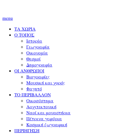
menu
ΤΑ ΧΩΡΙΑ
Ο ΤΟΠΟΣ
Ιστορία
Γεωγραφία
Οικονομία
Θεσμοί
Δημογραφία
ΟΙ ΑΝΘΡΩΠΟΙ
Βιογραφίες
Μουσική και χορός
Φαγητό
ΤΟ ΠΕΡΙΒΑΛΛΟΝ
Οικοσύστημα
Αρχιτεκτονική
Ναοί και μοναστήρια
Πέτρινα γεφύρια
Κοσμική ζωγραφική
ΠΕΡΙΗΓΗΣΗ