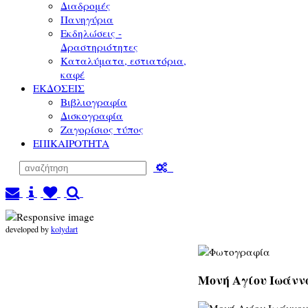
Διαδρομές
Πανηγύρια
Εκδηλώσεις -
Δραστηριότητες
Καταλύματα, εστιατόρια,
καφέ
ΕΚΔΟΣΕΙΣ
Βιβλιογραφία
Δισκογραφία
Ζαγορίσιος τύπος
ΕΠΙΚΑΙΡΟΤΗΤΑ
developed by
kolydart
Μονή Αγίου Ιωάννο