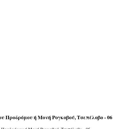
υ Προδρόμου ή Mονή Ρογκοβού, Τσεπέλοβο - 06