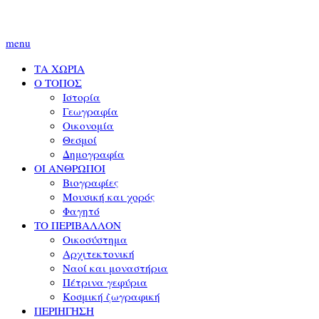
menu
ΤΑ ΧΩΡΙΑ
Ο ΤΟΠΟΣ
Ιστορία
Γεωγραφία
Οικονομία
Θεσμοί
Δημογραφία
ΟΙ ΑΝΘΡΩΠΟΙ
Βιογραφίες
Μουσική και χορός
Φαγητό
ΤΟ ΠΕΡΙΒΑΛΛΟΝ
Οικοσύστημα
Αρχιτεκτονική
Ναοί και μοναστήρια
Πέτρινα γεφύρια
Κοσμική ζωγραφική
ΠΕΡΙΗΓΗΣΗ