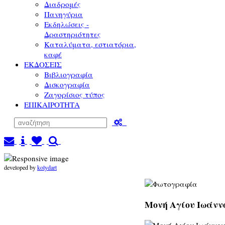
Διαδρομές
Πανηγύρια
Εκδηλώσεις -
Δραστηριότητες
Καταλύματα, εστιατόρια,
καφέ
ΕΚΔΟΣΕΙΣ
Βιβλιογραφία
Δισκογραφία
Ζαγορίσιος τύπος
ΕΠΙΚΑΙΡΟΤΗΤΑ
developed by
kolydart
Μονή Αγίου Ιωάννο