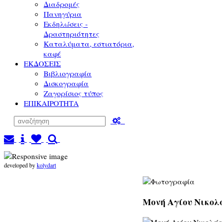
Διαδρομές
Πανηγύρια
Εκδηλώσεις -
Δραστηριότητες
Καταλύματα, εστιατόρια,
καφέ
ΕΚΔΟΣΕΙΣ
Βιβλιογραφία
Δισκογραφία
Ζαγορίσιος τύπος
ΕΠΙΚΑΙΡΟΤΗΤΑ
developed by
kolydart
Μονή Αγίου Νικολά