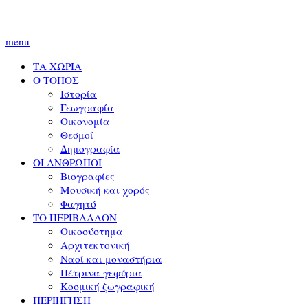
menu
ΤΑ ΧΩΡΙΑ
Ο ΤΟΠΟΣ
Ιστορία
Γεωγραφία
Οικονομία
Θεσμοί
Δημογραφία
ΟΙ ΑΝΘΡΩΠΟΙ
Βιογραφίες
Μουσική και χορός
Φαγητό
ΤΟ ΠΕΡΙΒΑΛΛΟΝ
Οικοσύστημα
Αρχιτεκτονική
Ναοί και μοναστήρια
Πέτρινα γεφύρια
Κοσμική ζωγραφική
ΠΕΡΙΗΓΗΣΗ