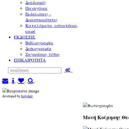
Διαδρομές
Πανηγύρια
Εκδηλώσεις -
Δραστηριότητες
Καταλύματα, εστιατόρια,
καφέ
ΕΚΔΟΣΕΙΣ
Βιβλιογραφία
Δισκογραφία
Ζαγορίσιος τύπος
ΕΠΙΚΑΙΡΟΤΗΤΑ
developed by
kolydart
Μονή Κοίμησης Θεο