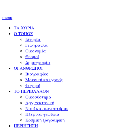
menu
ΤΑ ΧΩΡΙΑ
Ο ΤΟΠΟΣ
Ιστορία
Γεωγραφία
Οικονομία
Θεσμοί
Δημογραφία
ΟΙ ΑΝΘΡΩΠΟΙ
Βιογραφίες
Μουσική και χορός
Φαγητό
ΤΟ ΠΕΡΙΒΑΛΛΟΝ
Οικοσύστημα
Αρχιτεκτονική
Ναοί και μοναστήρια
Πέτρινα γεφύρια
Κοσμική ζωγραφική
ΠΕΡΙΗΓΗΣΗ