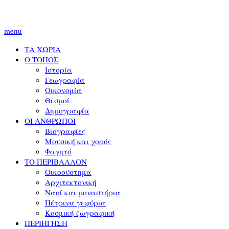
menu
ΤΑ ΧΩΡΙΑ
Ο ΤΟΠΟΣ
Ιστορία
Γεωγραφία
Οικονομία
Θεσμοί
Δημογραφία
ΟΙ ΑΝΘΡΩΠΟΙ
Βιογραφίες
Μουσική και χορός
Φαγητό
ΤΟ ΠΕΡΙΒΑΛΛΟΝ
Οικοσύστημα
Αρχιτεκτονική
Ναοί και μοναστήρια
Πέτρινα γεφύρια
Κοσμική ζωγραφική
ΠΕΡΙΗΓΗΣΗ