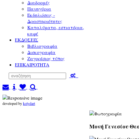
Διαδρομές
Πανηγύρια
Εκδηλώσεις -
Δραστηριότητες
Καταλύματα, εστιατόρια,
καφέ
ΕΚΔΟΣΕΙΣ
Βιβλιογραφία
Δισκογραφία
Ζαγορίσιος τύπος
ΕΠΙΚΑΙΡΟΤΗΤΑ
developed by
kolydart
Μονή Γενεσίου Θεο