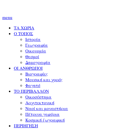
menu
ΤΑ ΧΩΡΙΑ
Ο ΤΟΠΟΣ
Ιστορία
Γεωγραφία
Οικονομία
Θεσμοί
Δημογραφία
ΟΙ ΑΝΘΡΩΠΟΙ
Βιογραφίες
Μουσική και χορός
Φαγητό
ΤΟ ΠΕΡΙΒΑΛΛΟΝ
Οικοσύστημα
Αρχιτεκτονική
Ναοί και μοναστήρια
Πέτρινα γεφύρια
Κοσμική ζωγραφική
ΠΕΡΙΗΓΗΣΗ