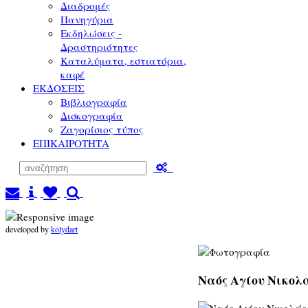
Διαδρομές
Πανηγύρια
Εκδηλώσεις -
Δραστηριότητες
Καταλύματα, εστιατόρια,
καφέ
ΕΚΔΟΣΕΙΣ
Βιβλιογραφία
Δισκογραφία
Ζαγορίσιος τύπος
ΕΠΙΚΑΙΡΟΤΗΤΑ
developed by
kolydart
Ναός Αγίου Νικολά