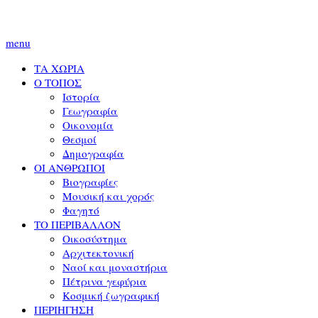
menu
ΤΑ ΧΩΡΙΑ
Ο ΤΟΠΟΣ
Ιστορία
Γεωγραφία
Οικονομία
Θεσμοί
Δημογραφία
ΟΙ ΑΝΘΡΩΠΟΙ
Βιογραφίες
Μουσική και χορός
Φαγητό
ΤΟ ΠΕΡΙΒΑΛΛΟΝ
Οικοσύστημα
Αρχιτεκτονική
Ναοί και μοναστήρια
Πέτρινα γεφύρια
Κοσμική ζωγραφική
ΠΕΡΙΗΓΗΣΗ