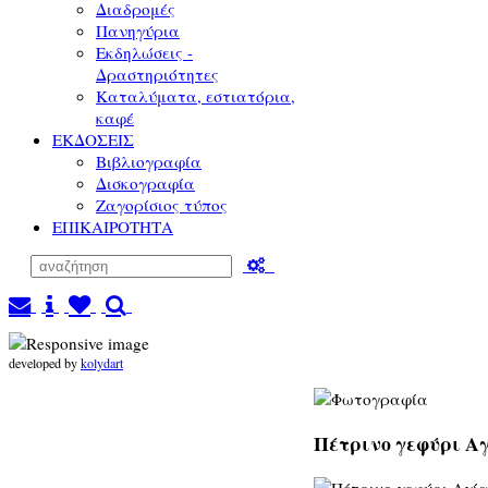
Διαδρομές
Πανηγύρια
Εκδηλώσεις -
Δραστηριότητες
Καταλύματα, εστιατόρια,
καφέ
ΕΚΔΟΣΕΙΣ
Βιβλιογραφία
Δισκογραφία
Ζαγορίσιος τύπος
ΕΠΙΚΑΙΡΟΤΗΤΑ
developed by
kolydart
Πέτρινο γεφύρι Αγ