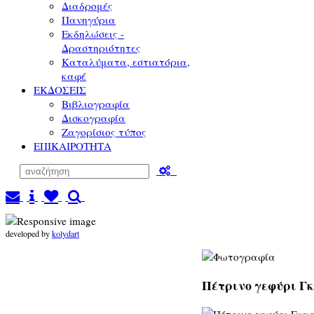
Διαδρομές
Πανηγύρια
Εκδηλώσεις -
Δραστηριότητες
Καταλύματα, εστιατόρια,
καφέ
ΕΚΔΟΣΕΙΣ
Βιβλιογραφία
Δισκογραφία
Ζαγορίσιος τύπος
ΕΠΙΚΑΙΡΟΤΗΤΑ
developed by
kolydart
Πέτρινο γεφύρι Γκ