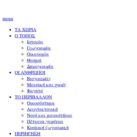
menu
ΤΑ ΧΩΡΙΑ
Ο ΤΟΠΟΣ
Ιστορία
Γεωγραφία
Οικονομία
Θεσμοί
Δημογραφία
ΟΙ ΑΝΘΡΩΠΟΙ
Βιογραφίες
Μουσική και χορός
Φαγητό
ΤΟ ΠΕΡΙΒΑΛΛΟΝ
Οικοσύστημα
Αρχιτεκτονική
Ναοί και μοναστήρια
Πέτρινα γεφύρια
Κοσμική ζωγραφική
ΠΕΡΙΗΓΗΣΗ