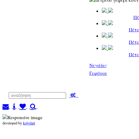
Πέ
Πέτρ
Πέτρ
Πέτρ
Νεγάδες
Γεφύρια
developed by
kolydart