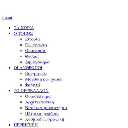
menu
ΤΑ ΧΩΡΙΑ
Ο ΤΟΠΟΣ
Ιστορία
Γεωγραφία
Οικονομία
Θεσμοί
Δημογραφία
ΟΙ ΑΝΘΡΩΠΟΙ
Βιογραφίες
Μουσική και χορός
Φαγητό
ΤΟ ΠΕΡΙΒΑΛΛΟΝ
Οικοσύστημα
Αρχιτεκτονική
Ναοί και μοναστήρια
Πέτρινα γεφύρια
Κοσμική ζωγραφική
ΠΕΡΙΗΓΗΣΗ