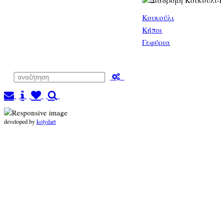
Κουκούλι
Κήποι
Γεφύρια
developed by
kolydart