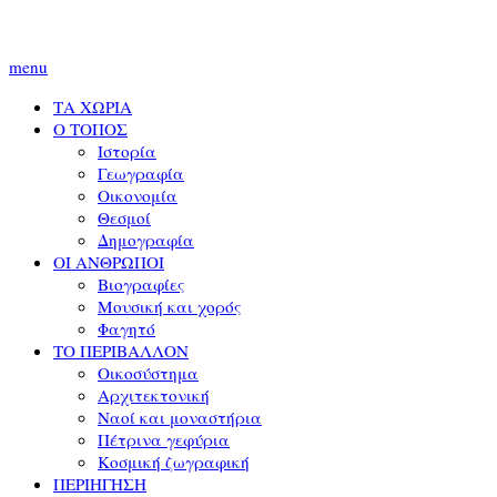
menu
ΤΑ ΧΩΡΙΑ
Ο ΤΟΠΟΣ
Ιστορία
Γεωγραφία
Οικονομία
Θεσμοί
Δημογραφία
ΟΙ ΑΝΘΡΩΠΟΙ
Βιογραφίες
Μουσική και χορός
Φαγητό
ΤΟ ΠΕΡΙΒΑΛΛΟΝ
Οικοσύστημα
Αρχιτεκτονική
Ναοί και μοναστήρια
Πέτρινα γεφύρια
Κοσμική ζωγραφική
ΠΕΡΙΗΓΗΣΗ