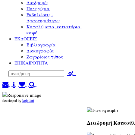
Διαδρομές
Πανηγύρια
Εκδηλώσεις -
Δραστηριότητες
Καταλύματα, εστιατόρια,
καφέ
ΕΚΔΟΣΕΙΣ
Βιβλιογραφία
Δισκογραφία
Ζαγορίσιος τύπος
ΕΠΙΚΑΙΡΟΤΗΤΑ
developed by
kolydart
Διαδρομή Κουκούλι