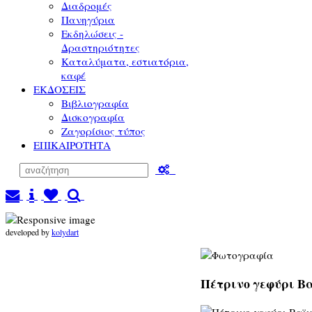
Διαδρομές
Πανηγύρια
Εκδηλώσεις -
Δραστηριότητες
Καταλύματα, εστιατόρια,
καφέ
ΕΚΔΟΣΕΙΣ
Βιβλιογραφία
Δισκογραφία
Ζαγορίσιος τύπος
ΕΠΙΚΑΙΡΟΤΗΤΑ
developed by
kolydart
Πέτρινο γεφύρι Βα