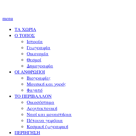
menu
ΤΑ ΧΩΡΙΑ
Ο ΤΟΠΟΣ
Ιστορία
Γεωγραφία
Οικονομία
Θεσμοί
Δημογραφία
ΟΙ ΑΝΘΡΩΠΟΙ
Βιογραφίες
Μουσική και χορός
Φαγητό
ΤΟ ΠΕΡΙΒΑΛΛΟΝ
Οικοσύστημα
Αρχιτεκτονική
Ναοί και μοναστήρια
Πέτρινα γεφύρια
Κοσμική ζωγραφική
ΠΕΡΙΗΓΗΣΗ