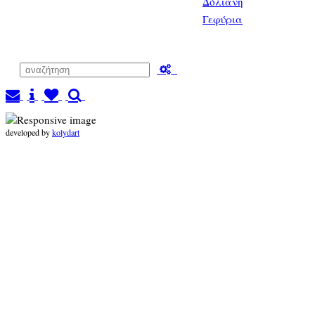
Δόλιανη
Γεφύρια
developed by
kolydart