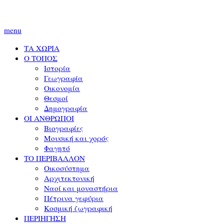
menu
ΤΑ ΧΩΡΙΑ
Ο ΤΟΠΟΣ
Ιστορία
Γεωγραφία
Οικονομία
Θεσμοί
Δημογραφία
ΟΙ ΑΝΘΡΩΠΟΙ
Βιογραφίες
Μουσική και χορός
Φαγητό
ΤΟ ΠΕΡΙΒΑΛΛΟΝ
Οικοσύστημα
Αρχιτεκτονική
Ναοί και μοναστήρια
Πέτρινα γεφύρια
Κοσμική ζωγραφική
ΠΕΡΙΗΓΗΣΗ