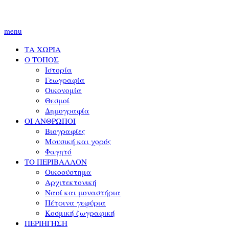
menu
ΤΑ ΧΩΡΙΑ
Ο ΤΟΠΟΣ
Ιστορία
Γεωγραφία
Οικονομία
Θεσμοί
Δημογραφία
ΟΙ ΑΝΘΡΩΠΟΙ
Βιογραφίες
Μουσική και χορός
Φαγητό
ΤΟ ΠΕΡΙΒΑΛΛΟΝ
Οικοσύστημα
Αρχιτεκτονική
Ναοί και μοναστήρια
Πέτρινα γεφύρια
Κοσμική ζωγραφική
ΠΕΡΙΗΓΗΣΗ