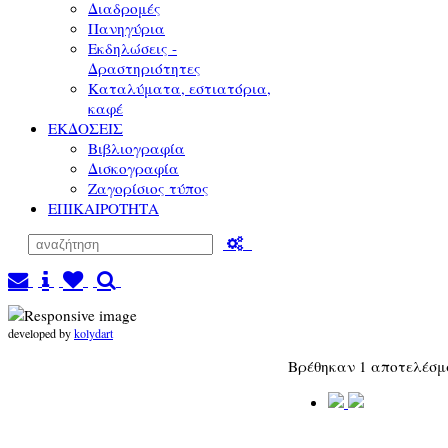
Διαδρομές
Πανηγύρια
Εκδηλώσεις -
Δραστηριότητες
Καταλύματα, εστιατόρια,
καφέ
ΕΚΔΟΣΕΙΣ
Βιβλιογραφία
Δισκογραφία
Ζαγορίσιος τύπος
ΕΠΙΚΑΙΡΟΤΗΤΑ
developed by
kolydart
Βρέθηκαν 1 αποτελέσ