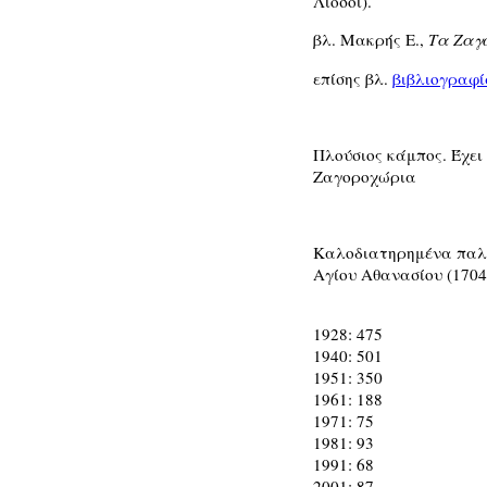
Λιοσοί).
βλ. Μακρής Ε.,
Τα Ζαγ
επίσης βλ.
βιβλιογραφί
Πλούσιος κάμπος. Έχει
Ζαγοροχώρια
Καλοδιατηρημένα παλιά
Αγίου Αθανασίου (1704
1928: 475
1940: 501
1951: 350
1961: 188
1971: 75
1981: 93
1991: 68
2001: 87