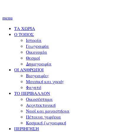
menu
ΤΑ ΧΩΡΙΑ
Ο ΤΟΠΟΣ
Ιστορία
Γεωγραφία
Οικονομία
Θεσμοί
Δημογραφία
ΟΙ ΑΝΘΡΩΠΟΙ
Βιογραφίες
Μουσική και χορός
Φαγητό
ΤΟ ΠΕΡΙΒΑΛΛΟΝ
Οικοσύστημα
Αρχιτεκτονική
Ναοί και μοναστήρια
Πέτρινα γεφύρια
Κοσμική ζωγραφική
ΠΕΡΙΗΓΗΣΗ