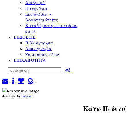
Διαδρομές
Πανηγύρια
Εκδηλώσεις -
Δραστηριότητες
Καταλύματα, εστιατόρια,
καφέ
ΕΚΔΟΣΕΙΣ
Βιβλιογραφία
Δισκογραφία
Ζαγορίσιος τύπος
ΕΠΙΚΑΙΡΟΤΗΤΑ
developed by
kolydart
Κάτω Πεδινά