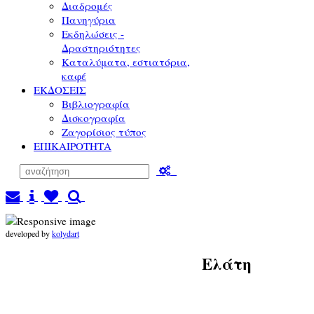
Διαδρομές
Πανηγύρια
Εκδηλώσεις -
Δραστηριότητες
Καταλύματα, εστιατόρια,
καφέ
ΕΚΔΟΣΕΙΣ
Βιβλιογραφία
Δισκογραφία
Ζαγορίσιος τύπος
ΕΠΙΚΑΙΡΟΤΗΤΑ
developed by
kolydart
Ελάτη