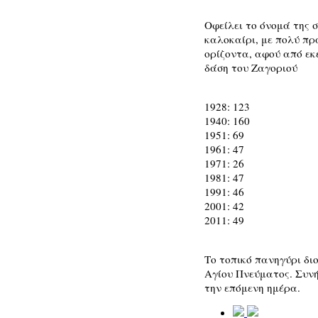
Οφείλει το όνομά της 
καλοκαίρι, με πολύ πρά
ορίζοντα, αφού από εκ
δάση του Ζαγοριού
1928: 123
1940: 160
1951: 69
1961: 47
1971: 26
1981: 47
1991: 46
2001: 42
2011: 49
Το τοπικό πανηγύρι δι
Αγίου Πνεύματος. Συν
την επόμενη ημέρα.