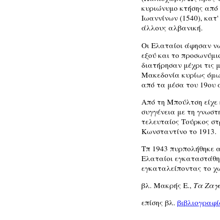
κυριώνυμο κτήσης από 
Ιωαννίνων (1540), κατ'
άλλους αλβανική.
Οι Ελαταίοι άφησαν νω
εξού και το προσωνύμι
διατήρησαν μέχρι τις 
Μακεδονία κυρίως όμω
από τα μέσα του 19ου
Από τη Μπούλτση είχε 
συγγένεια με τη γνωστ
τελευταίος Τούρκος σ
Κωνσταντίνο το 1913.
Τπ 1943 πυρπολήθηκε α
Ελαταίοι εγκαταστάθηκ
εγκαταλείποντας το χ
βλ. Μακρής Ε.,
Τα Ζαγ
επίσης βλ.
βιβλιογραφί