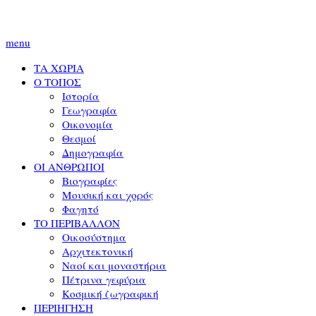
menu
ΤΑ ΧΩΡΙΑ
Ο ΤΟΠΟΣ
Ιστορία
Γεωγραφία
Οικονομία
Θεσμοί
Δημογραφία
ΟΙ ΑΝΘΡΩΠΟΙ
Βιογραφίες
Μουσική και χορός
Φαγητό
ΤΟ ΠΕΡΙΒΑΛΛΟΝ
Οικοσύστημα
Αρχιτεκτονική
Ναοί και μοναστήρια
Πέτρινα γεφύρια
Κοσμική ζωγραφική
ΠΕΡΙΗΓΗΣΗ