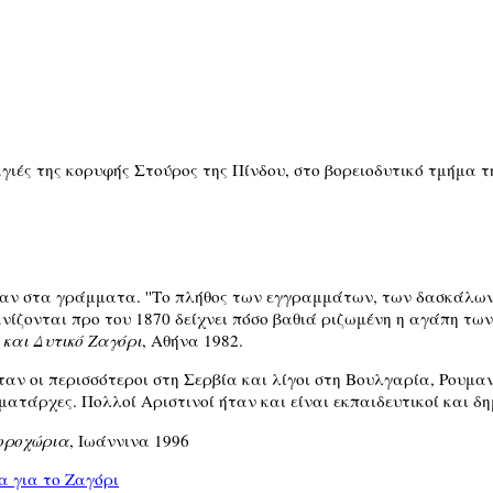
αγιές της κορυφής Στούρος της Πίνδου, στο βορειοδυτικό τμήμα 
καν στα γράμματα. ''Το πλήθος των εγγραμμάτων, των δασκάλων
νίζονται προ του 1870 δείχνει πόσο βαθιά ριζωμένη η αγάπη των 
 και Δυτικό Ζαγόρι
, Αθήνα 1982.
ταν οι περισσότεροι στη Σερβία και λίγοι στη Βουλγαρία, Ρουμαν
ματάρχες. Πολλοί Αριστινοί ήταν και είναι εκπαιδευτικοί και δη
οροχώρια
, Ιωάννινα 1996
α για το Ζαγόρι