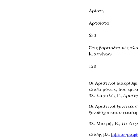
Αρίστη
Αρτσίστα
650
Στις βορειοδυτικές πλ
Ιωαννίνων
128
Οι Αριστινοί διακρίθη
επιστημόνων, που εμφα
βλ. Σαραλής Γ.,
Αριστη
Οι Αριστινοί ξενιτεύον
ξενοδόχοι και καταστη
βλ. Μακρής Ε.,
Τα Ζαγ
επίσης βλ.
βιβλιογραφί