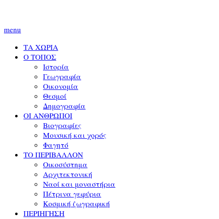
menu
ΤΑ ΧΩΡΙΑ
Ο ΤΟΠΟΣ
Ιστορία
Γεωγραφία
Οικονομία
Θεσμοί
Δημογραφία
ΟΙ ΑΝΘΡΩΠΟΙ
Βιογραφίες
Μουσική και χορός
Φαγητό
ΤΟ ΠΕΡΙΒΑΛΛΟΝ
Οικοσύστημα
Αρχιτεκτονική
Ναοί και μοναστήρια
Πέτρινα γεφύρια
Κοσμική ζωγραφική
ΠΕΡΙΗΓΗΣΗ