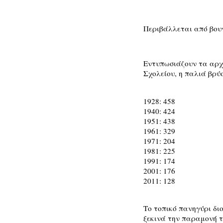
Περιβάλλεται από βουν
Εντυπωσιάζουν τα αρχο
Σχολείου, η παλιά βρύ
1928: 458
1940: 424
1951: 438
1961: 329
1971: 204
1981: 225
1991: 174
2001: 176
2011: 128
Το τοπικό πανηγύρι δι
ξεκινά την παραμονή τ