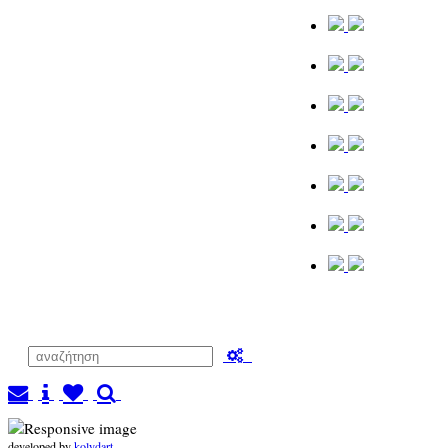
developed by
kolydart