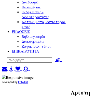
Διαδρομές
Πανηγύρια
Εκδηλώσεις -
Δραστηριότητες
Καταλύματα, εστιατόρια,
καφέ
ΕΚΔΟΣΕΙΣ
Βιβλιογραφία
Δισκογραφία
Ζαγορίσιος τύπος
ΕΠΙΚΑΙΡΟΤΗΤΑ
developed by
kolydart
Αρίστη