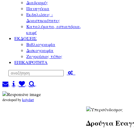
Διαδρομές
Πανηγύρια
Εκδηλώσεις -
Δραστηριότητες
Καταλύματα, εστιατόρια,
καφέ
ΕΚΔΟΣΕΙΣ
Βιβλιογραφία
Δισκογραφία
Ζαγορίσιος τύπος
ΕΠΙΚΑΙΡΟΤΗΤΑ
developed by
kolydart
Δρούγια Ευαγ