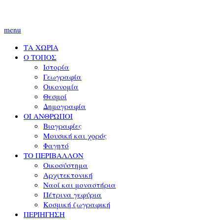
menu
ΤΑ ΧΩΡΙΑ
Ο ΤΟΠΟΣ
Ιστορία
Γεωγραφία
Οικονομία
Θεσμοί
Δημογραφία
ΟΙ ΑΝΘΡΩΠΟΙ
Βιογραφίες
Μουσική και χορός
Φαγητό
ΤΟ ΠΕΡΙΒΑΛΛΟΝ
Οικοσύστημα
Αρχιτεκτονική
Ναοί και μοναστήρια
Πέτρινα γεφύρια
Κοσμική ζωγραφική
ΠΕΡΙΗΓΗΣΗ