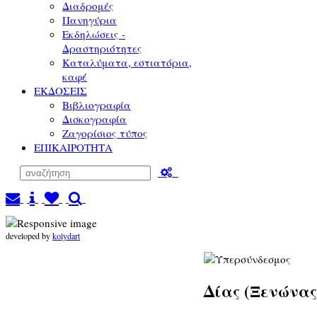
Διαδρομές
Πανηγύρια
Εκδηλώσεις -
Δραστηριότητες
Καταλύματα, εστιατόρια,
καφέ
ΕΚΔΟΣΕΙΣ
Βιβλιογραφία
Δισκογραφία
Ζαγορίσιος τύπος
ΕΠΙΚΑΙΡΟΤΗΤΑ
developed by
kolydart
Δίας (Ξενώνας