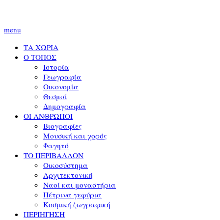
menu
ΤΑ ΧΩΡΙΑ
Ο ΤΟΠΟΣ
Ιστορία
Γεωγραφία
Οικονομία
Θεσμοί
Δημογραφία
ΟΙ ΑΝΘΡΩΠΟΙ
Βιογραφίες
Μουσική και χορός
Φαγητό
ΤΟ ΠΕΡΙΒΑΛΛΟΝ
Οικοσύστημα
Αρχιτεκτονική
Ναοί και μοναστήρια
Πέτρινα γεφύρια
Κοσμική ζωγραφική
ΠΕΡΙΗΓΗΣΗ