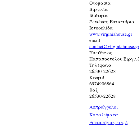
Ονομασία
Βιργινία
Ιδιότητα
Ξενώνας-Εστιατόριο
Ιστοσελίδα
www.virginiahouse.gr
email
contact@virginiahouse.g
Υπεύθυνος
Παπαποστόλου Βιργιν
Τηλέφωνο
26530-22628
Κινητό
6974906864
Φαξ
26530-22628
Ασπράγγελοι
Καταλύματα
Εστιατόρια, καφέ