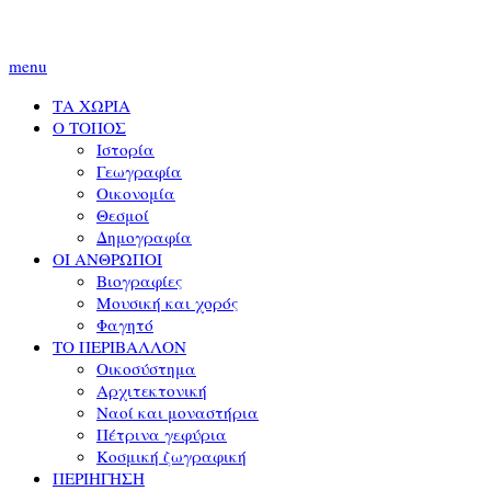
menu
ΤΑ ΧΩΡΙΑ
Ο ΤΟΠΟΣ
Ιστορία
Γεωγραφία
Οικονομία
Θεσμοί
Δημογραφία
ΟΙ ΑΝΘΡΩΠΟΙ
Βιογραφίες
Μουσική και χορός
Φαγητό
ΤΟ ΠΕΡΙΒΑΛΛΟΝ
Οικοσύστημα
Αρχιτεκτονική
Ναοί και μοναστήρια
Πέτρινα γεφύρια
Κοσμική ζωγραφική
ΠΕΡΙΗΓΗΣΗ