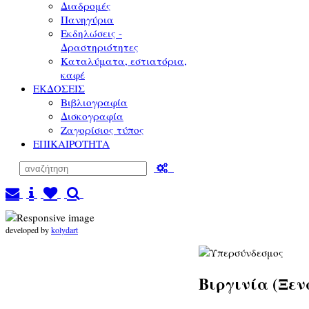
Διαδρομές
Πανηγύρια
Εκδηλώσεις -
Δραστηριότητες
Καταλύματα, εστιατόρια,
καφέ
ΕΚΔΟΣΕΙΣ
Βιβλιογραφία
Δισκογραφία
Ζαγορίσιος τύπος
ΕΠΙΚΑΙΡΟΤΗΤΑ
developed by
kolydart
Βιργινία (Ξεν