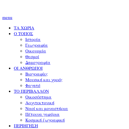
menu
ΤΑ ΧΩΡΙΑ
Ο ΤΟΠΟΣ
Ιστορία
Γεωγραφία
Οικονομία
Θεσμοί
Δημογραφία
ΟΙ ΑΝΘΡΩΠΟΙ
Βιογραφίες
Μουσική και χορός
Φαγητό
ΤΟ ΠΕΡΙΒΑΛΛΟΝ
Οικοσύστημα
Αρχιτεκτονική
Ναοί και μοναστήρια
Πέτρινα γεφύρια
Κοσμική ζωγραφική
ΠΕΡΙΗΓΗΣΗ