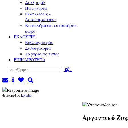
Διαδρομές
Πανηγύρια
Εκδηλώσεις -
Δραστηριότητες
Καταλύματα, εστιατόρια,
καφέ
ΕΚΔΟΣΕΙΣ
Βιβλιογραφία
Δισκογραφία
Ζαγορίσιος τύπος
ΕΠΙΚΑΙΡΟΤΗΤΑ
developed by
kolydart
Αρχοντικό Ζα