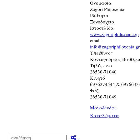
Ονομασία
Zagori Philoxenia
Ιδιότητα
Ξενοδοχείο
Ιστοσελίδα
www.zagoriphiloxenia.gr
email
info@zagoriphiloxenia.gr
Υπεύθυνος
Κοντογιώργος Βασίλειο
Τηλέφωνο
26530-71040
Κινητό
6976274544 & 6976643
Φαξ
26530-71049
Μονοδένδρι
Καταλύματα