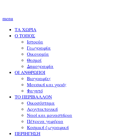
menu
ΤΑ ΧΩΡΙΑ
Ο ΤΟΠΟΣ
Ιστορία
Γεωγραφία
Οικονομία
Θεσμοί
Δημογραφία
ΟΙ ΑΝΘΡΩΠΟΙ
Βιογραφίες
Μουσική και χορός
Φαγητό
ΤΟ ΠΕΡΙΒΑΛΛΟΝ
Οικοσύστημα
Αρχιτεκτονική
Ναοί και μοναστήρια
Πέτρινα γεφύρια
Κοσμική ζωγραφική
ΠΕΡΙΗΓΗΣΗ