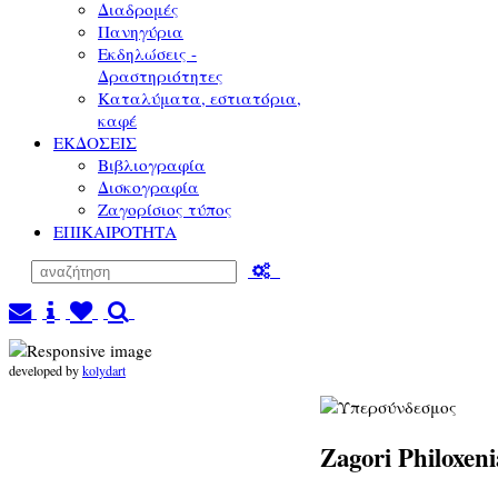
Διαδρομές
Πανηγύρια
Εκδηλώσεις -
Δραστηριότητες
Καταλύματα, εστιατόρια,
καφέ
ΕΚΔΟΣΕΙΣ
Βιβλιογραφία
Δισκογραφία
Ζαγορίσιος τύπος
ΕΠΙΚΑΙΡΟΤΗΤΑ
developed by
kolydart
Zagori Philoxen