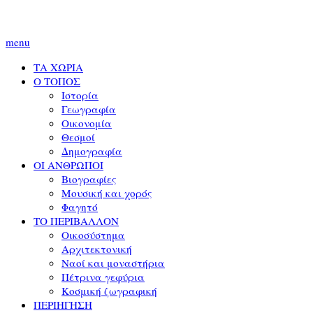
menu
ΤΑ ΧΩΡΙΑ
Ο ΤΟΠΟΣ
Ιστορία
Γεωγραφία
Οικονομία
Θεσμοί
Δημογραφία
ΟΙ ΑΝΘΡΩΠΟΙ
Βιογραφίες
Μουσική και χορός
Φαγητό
ΤΟ ΠΕΡΙΒΑΛΛΟΝ
Οικοσύστημα
Αρχιτεκτονική
Ναοί και μοναστήρια
Πέτρινα γεφύρια
Κοσμική ζωγραφική
ΠΕΡΙΗΓΗΣΗ