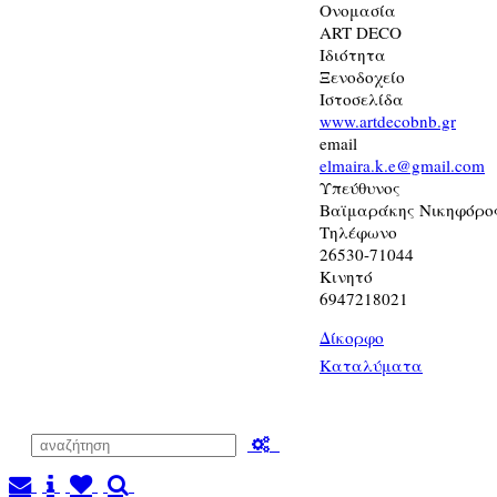
Ονομασία
ART DECO
Ιδιότητα
Ξενοδοχείο
Ιστοσελίδα
www.artdecobnb.gr
email
elmaira.k.e@gmail.com
Υπεύθυνος
Βαϊμαράκης Νικηφόρος
Τηλέφωνο
26530-71044
Κινητό
6947218021
Δίκορφο
Καταλύματα