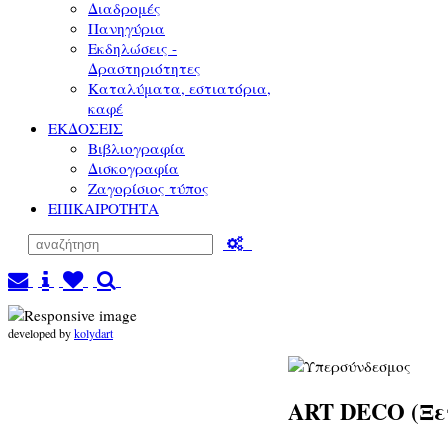
Διαδρομές
Πανηγύρια
Εκδηλώσεις -
Δραστηριότητες
Καταλύματα, εστιατόρια,
καφέ
ΕΚΔΟΣΕΙΣ
Βιβλιογραφία
Δισκογραφία
Ζαγορίσιος τύπος
ΕΠΙΚΑΙΡΟΤΗΤΑ
developed by
kolydart
ART DECO (Ξεν