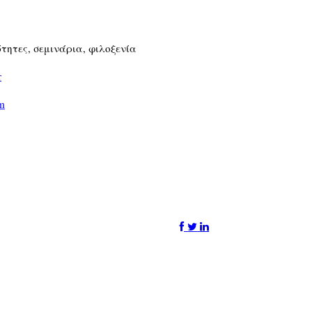
τητες, σεμινάρια, φιλοξενία
r
om