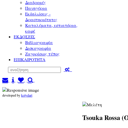
Διαδρομές
Πανηγύρια
Εκδηλώσεις -
Δραστηριότητες
Καταλύματα, εστιατόρια,
καφέ
ΕΚΔΟΣΕΙΣ
Βιβλιογραφία
Δισκογραφία
Ζαγορίσιος τύπος
ΕΠΙΚΑΙΡΟΤΗΤΑ
developed by
kolydart
Tsouka Rossa 