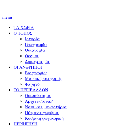
menu
ΤΑ ΧΩΡΙΑ
Ο ΤΟΠΟΣ
Ιστορία
Γεωγραφία
Οικονομία
Θεσμοί
Δημογραφία
ΟΙ ΑΝΘΡΩΠΟΙ
Βιογραφίες
Μουσική και χορός
Φαγητό
ΤΟ ΠΕΡΙΒΑΛΛΟΝ
Οικοσύστημα
Αρχιτεκτονική
Ναοί και μοναστήρια
Πέτρινα γεφύρια
Κοσμική ζωγραφική
ΠΕΡΙΗΓΗΣΗ