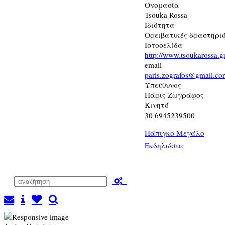
Ονομασία
Tsouka Rossa
Ιδιότητα
Ορειβατικές δραστηριό
Ιστοσελίδα
http://www.tsoukarossa.g
email
paris.zografos@gmail.c
Υπεύθυνος
Πάρις Ζωγράφος
Κινητό
30 6945239500
Πάπιγκο Μεγάλο
Εκδηλώσεις