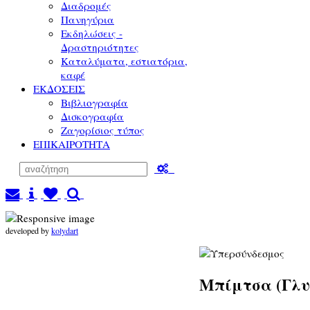
Διαδρομές
Πανηγύρια
Εκδηλώσεις -
Δραστηριότητες
Καταλύματα, εστιατόρια,
καφέ
ΕΚΔΟΣΕΙΣ
Βιβλιογραφία
Δισκογραφία
Ζαγορίσιος τύπος
ΕΠΙΚΑΙΡΟΤΗΤΑ
developed by
kolydart
Μπίμτσα (Γλυ