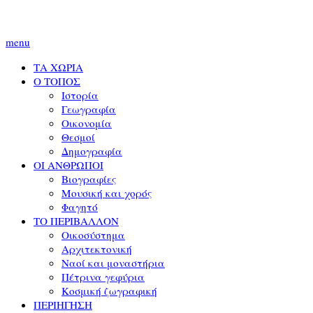
menu
ΤΑ ΧΩΡΙΑ
Ο ΤΟΠΟΣ
Ιστορία
Γεωγραφία
Οικονομία
Θεσμοί
Δημογραφία
ΟΙ ΑΝΘΡΩΠΟΙ
Βιογραφίες
Μουσική και χορός
Φαγητό
ΤΟ ΠΕΡΙΒΑΛΛΟΝ
Οικοσύστημα
Αρχιτεκτονική
Ναοί και μοναστήρια
Πέτρινα γεφύρια
Κοσμική ζωγραφική
ΠΕΡΙΗΓΗΣΗ