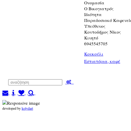
Ονομασία
Ο Βικογιατρός
Ιδιότητα
Παραδοσιακό Καφενεί
Υπεύθυνος
Κοντοδήμος Νίκος
Κινητό
6945545705
Κουκούλι
Εστιατόρια, καφέ
developed by
kolydart