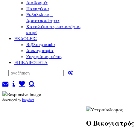
Διαδρομές
Πανηγύρια
Εκδηλώσεις -
Δραστηριότητες
Καταλύματα, εστιατόρια,
καφέ
ΕΚΔΟΣΕΙΣ
Βιβλιογραφία
Δισκογραφία
Ζαγορίσιος τύπος
ΕΠΙΚΑΙΡΟΤΗΤΑ
developed by
kolydart
Ο Βικογιατρό