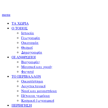
menu
ΤΑ ΧΩΡΙΑ
Ο ΤΟΠΟΣ
Ιστορία
Γεωγραφία
Οικονομία
Θεσμοί
Δημογραφία
ΟΙ ΑΝΘΡΩΠΟΙ
Βιογραφίες
Μουσική και χορός
Φαγητό
ΤΟ ΠΕΡΙΒΑΛΛΟΝ
Οικοσύστημα
Αρχιτεκτονική
Ναοί και μοναστήρια
Πέτρινα γεφύρια
Κοσμική ζωγραφική
ΠΕΡΙΗΓΗΣΗ