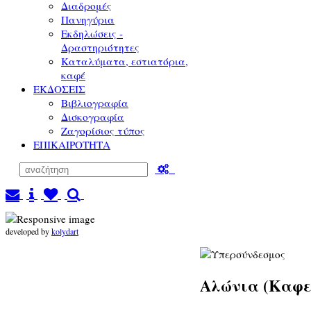
Διαδρομές
Πανηγύρια
Εκδηλώσεις -
Δραστηριότητες
Καταλύματα, εστιατόρια,
καφέ
ΕΚΔΟΣΕΙΣ
Βιβλιογραφία
Δισκογραφία
Ζαγορίσιος τύπος
ΕΠΙΚΑΙΡΟΤΗΤΑ
developed by
kolydart
Αλώνια (Καφε