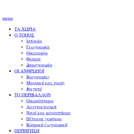
menu
ΤΑ ΧΩΡΙΑ
Ο ΤΟΠΟΣ
Ιστορία
Γεωγραφία
Οικονομία
Θεσμοί
Δημογραφία
ΟΙ ΑΝΘΡΩΠΟΙ
Βιογραφίες
Μουσική και χορός
Φαγητό
ΤΟ ΠΕΡΙΒΑΛΛΟΝ
Οικοσύστημα
Αρχιτεκτονική
Ναοί και μοναστήρια
Πέτρινα γεφύρια
Κοσμική ζωγραφική
ΠΕΡΙΗΓΗΣΗ