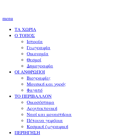
menu
ΤΑ ΧΩΡΙΑ
Ο ΤΟΠΟΣ
Ιστορία
Γεωγραφία
Οικονομία
Θεσμοί
Δημογραφία
ΟΙ ΑΝΘΡΩΠΟΙ
Βιογραφίες
Μουσική και χορός
Φαγητό
ΤΟ ΠΕΡΙΒΑΛΛΟΝ
Οικοσύστημα
Αρχιτεκτονική
Ναοί και μοναστήρια
Πέτρινα γεφύρια
Κοσμική ζωγραφική
ΠΕΡΙΗΓΗΣΗ