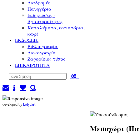
Διαδρομές
Πανηγύρια
Εκδηλώσεις -
Δραστηριότητες
Καταλύματα, εστιατόρια,
καφέ
ΕΚΔΟΣΕΙΣ
Βιβλιογραφία
Δισκογραφία
Ζαγορίσιος τύπος
ΕΠΙΚΑΙΡΟΤΗΤΑ
developed by
kolydart
Μεσοχώρι (Πα