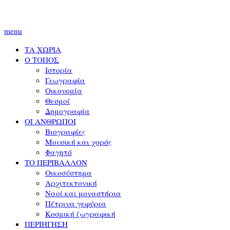
menu
ΤΑ ΧΩΡΙΑ
Ο ΤΟΠΟΣ
Ιστορία
Γεωγραφία
Οικονομία
Θεσμοί
Δημογραφία
ΟΙ ΑΝΘΡΩΠΟΙ
Βιογραφίες
Μουσική και χορός
Φαγητό
ΤΟ ΠΕΡΙΒΑΛΛΟΝ
Οικοσύστημα
Αρχιτεκτονική
Ναοί και μοναστήρια
Πέτρινα γεφύρια
Κοσμική ζωγραφική
ΠΕΡΙΗΓΗΣΗ