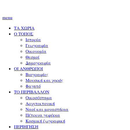
menu
ΤΑ ΧΩΡΙΑ
Ο ΤΟΠΟΣ
Ιστορία
Γεωγραφία
Οικονομία
Θεσμοί
Δημογραφία
ΟΙ ΑΝΘΡΩΠΟΙ
Βιογραφίες
Μουσική και χορός
Φαγητό
ΤΟ ΠΕΡΙΒΑΛΛΟΝ
Οικοσύστημα
Αρχιτεκτονική
Ναοί και μοναστήρια
Πέτρινα γεφύρια
Κοσμική ζωγραφική
ΠΕΡΙΗΓΗΣΗ