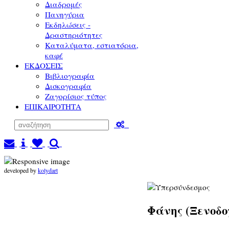
Διαδρομές
Πανηγύρια
Εκδηλώσεις -
Δραστηριότητες
Καταλύματα, εστιατόρια,
καφέ
ΕΚΔΟΣΕΙΣ
Βιβλιογραφία
Δισκογραφία
Ζαγορίσιος τύπος
ΕΠΙΚΑΙΡΟΤΗΤΑ
developed by
kolydart
Φάνης (Ξενοδο